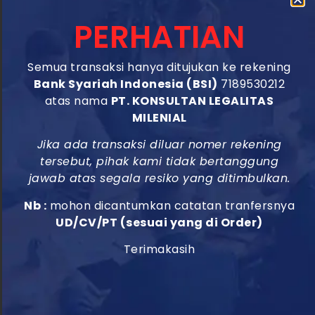
Proses pengurusan SBUJK dilakukan secara daring
PERHATIAN
melalui sistem OSS yang terintegrasi dengan SIJK.
Berikut langkah-langkahnya:
Semua transaksi hanya ditujukan ke rekening
Pendaftaran NIB
Bank Syariah Indonesia (BSI)
7189530212
Pastikan perusahaan Anda memiliki NIB melalui
atas nama
PT. KONSULTAN LEGALITAS
MILENIAL
oss.go.id. NIB berfungsi sebagai identitas usaha
dan syarat awal untuk mengurus SBUJK.
Jika ada transaksi diluar nomer rekening
Pendaftaran Asosiasi
tersebut, pihak kami tidak bertanggung
Daftarkan perusahaan Anda ke asosiasi jasa
jawab atas segala resiko yang ditimbulkan.
konstruksi yang terakreditasi untuk memperoleh
Nb :
mohon dicantumkan catatan tranfersnya
KTA.
UD/CV/PT (sesuai yang di Order)
Pengajuan SBUJK
Terimakasih
Masuk ke sistem OSS menggunakan akun
terdaftar, lalu isi data usaha, termasuk akta
pendirian, saham, dan dokumen pendukung
lainnya. Unggah semua dokumen yang diperlukan.