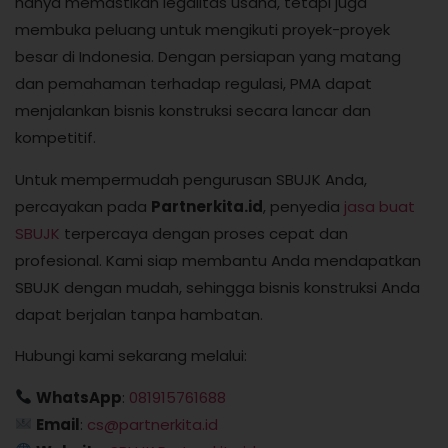
hanya memastikan legalitas usaha, tetapi juga
membuka peluang untuk mengikuti proyek-proyek
besar di Indonesia. Dengan persiapan yang matang
dan pemahaman terhadap regulasi, PMA dapat
menjalankan bisnis konstruksi secara lancar dan
kompetitif.
Untuk mempermudah pengurusan SBUJK Anda,
percayakan pada
Partnerkita.id
, penyedia
jasa buat
SBUJK
terpercaya dengan proses cepat dan
profesional. Kami siap membantu Anda mendapatkan
SBUJK dengan mudah, sehingga bisnis konstruksi Anda
dapat berjalan tanpa hambatan.
Hubungi kami sekarang melalui:
WhatsApp
:
081915761688
Email
:
cs@partnerkita.id