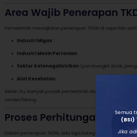
Area Wajib Penerapan TK
Pemerintah mewajibkan penerapan TKDN di sejumlah sektor 
Industri Migas
Industri Mesin Pertanian
Sektor Ketenagalistrikan
(pembangkit listrik, jarin
Alat Kesehatan
Selain itu, banyak proyek pemerintah dan BUMN juga men
tender/lelang.
Semua tr
Proses Perhitungan TKDN 
(BSI)
Jika ad
Dalam penerapan TKDN, ada tiga kategori perhitungan u