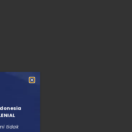
ndonesia
LENIAL
mi tidak