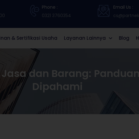
Phone :
Email Us :
:00
0321 3760354
cs@partneki
zinan & Sertifikasi Usaha
Layanan Lainnya
Blog
H
 Jasa dan Barang: Pandua
Dipahami