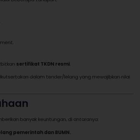
.
sment.
rbitkan
sertifikat TKDN resmi
.
iikutsertakan dalam tender/lelang yang mewajibkan nilai
ahaan
erikan banyak keuntungan, di antaranya:
lang pemerintah dan BUMN.