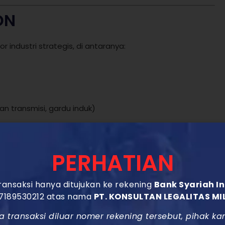
DN
industri strategis, di antaranya:
gan transmisi, gardu induk)
syaratkan nilai TKDN minimum dalam proses
PERHATIAN
ansaksi hanya ditujukan ke rekening
Bank Syariah I
Jasa dan Barang
7189530212 atas nama
PT. KONSULTAN LEGALITAS MI
a transaksi diluar nomer rekening tersebut, pihak ka
tama: