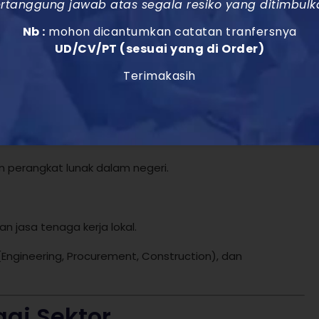
rtanggung jawab atas segala resiko yang ditimbulk
Nb :
mohon dicantumkan catatan tranfersnya
UD/CV/PT (sesuai yang di Order)
Terimakasih
shing dilakukan di dalam negeri.
naga ahli).
n perangkat lunak dalam negeri.
 jasa tenaga kerja lokal.
(Engineering, Procurement, Construction), dan
gai Sektor