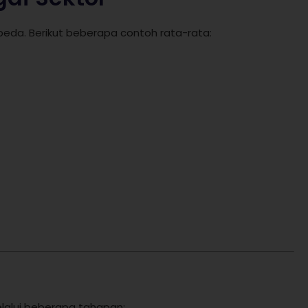
erbeda. Berikut beberapa contoh rata-rata:
lalui beberapa tahapan: