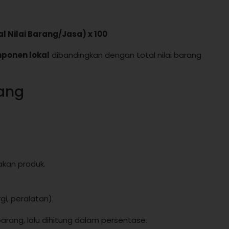
l Nilai Barang/Jasa) x 100
mponen lokal
dibandingkan dengan total nilai barang
ang
akan produk.
i, peralatan).
barang, lalu dihitung dalam persentase.