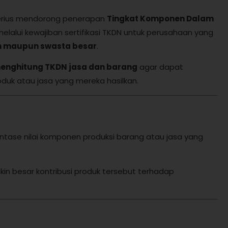
serius mendorong penerapan
Tingkat Komponen Dalam
melalui kewajiban sertifikasi TKDN untuk perusahaan yang
ah maupun swasta besar
.
enghitung TKDN jasa dan barang
agar dapat
uk atau jasa yang mereka hasilkan.
tase nilai komponen produksi barang atau jasa yang
kin besar kontribusi produk tersebut terhadap