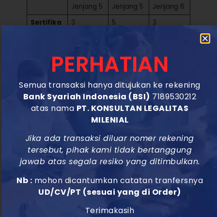
Jenjang 5
Jenjang 5
Jenjang 6
Sertifika
3
5
3
t
Sertifikat
Sertifikat
Sertifikat
Standar
(Penggan
(Penggan
(Penggan
ti SIUJK)
ti SIUJK)
ti SIUJK)
PERHATIAN
Harga Paket Terima Beres
Semua transaksi hanya ditujukan ke rekening
Bank Syariah Indonesia (BSI)
7189530212
Paket Terima Beres menawarkan fasilitas tambahan
atas nama
PT. KONSULTAN LEGALITAS
berupa penyediaan kontrak tenaga ahli (SKK) selama
MILENIAL
tiga tahun. Perusahaan Anda tidak perlu lagi pusing
Jika ada transaksi diluar nomer rekening
mencari tenaga ahli untuk melengkapi persyaratan.
tersebut, pihak kami tidak bertanggung
jawab atas segala resiko yang ditimbulkan.
Spesifika
Paket
Paket
Paket
si
Terima
Terima
Terima
Nb :
mohon dicantumkan catatan tranfersnya
Layanan
Beres A
Beres B
Beres C
UD/CV/PT (sesuai yang di Order)
Harga /
Rp
Rp
Rp
Terimakasih
Biaya
16.000.00
18.000.00
20.500.00