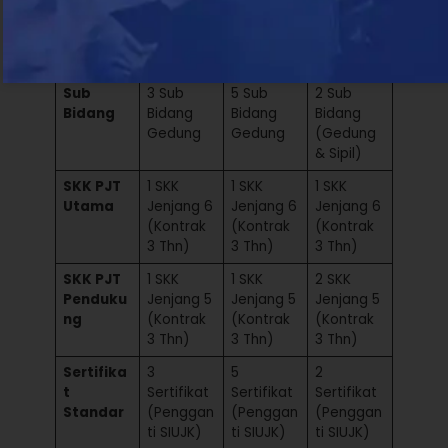
0
0
0
Kualifika
Kecil
Kecil
Kecil
si
Sub
3 Sub
5 Sub
2 Sub
Bidang
Bidang
Bidang
Bidang
Gedung
Gedung
(Gedung
& Sipil)
SKK PJT
1 SKK
1 SKK
1 SKK
Utama
Jenjang 6
Jenjang 6
Jenjang 6
(Kontrak
(Kontrak
(Kontrak
3 Thn)
3 Thn)
3 Thn)
SKK PJT
1 SKK
1 SKK
2 SKK
Penduku
Jenjang 5
Jenjang 5
Jenjang 5
ng
(Kontrak
(Kontrak
(Kontrak
3 Thn)
3 Thn)
3 Thn)
Sertifika
3
5
2
t
Sertifikat
Sertifikat
Sertifikat
Standar
(Penggan
(Penggan
(Penggan
ti SIUJK)
ti SIUJK)
ti SIUJK)