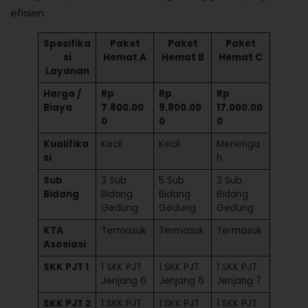
efisien.
Spesifika
Paket
Paket
Paket
si
Hemat A
Hemat B
Hemat C
Layanan
Harga /
Rp
Rp
Rp
Biaya
7.800.00
9.800.00
17.000.00
0
0
0
Kualifika
Kecil
Kecil
Menenga
si
h
Sub
3 Sub
5 Sub
3 Sub
Bidang
Bidang
Bidang
Bidang
Gedung
Gedung
Gedung
KTA
Termasuk
Termasuk
Termasuk
Asosiasi
SKK PJT 1
1 SKK PJT
1 SKK PJT
1 SKK PJT
Jenjang 6
Jenjang 6
Jenjang 7
SKK PJT 2
1 SKK PJT
1 SKK PJT
1 SKK PJT