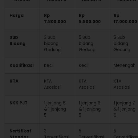
Harga
Rp
Rp
Rp
7.800.000
9.800.000
17.000.000
Sub
3 Sub
5 Sub
5 Sub
Bidang
bidang
bidang
bidang
Gedung
Gedung
Gedung
Kualifikasi
Kecil
Kecil
Menengah
KTA
KTA
KTA
KTA
Asosiasi
Asosiasi
Asosiasi
SKK PJT
1 jenjang 6
1 jenjang 6
1 jenjang 7
& 1 jenjang
& 1 jenjang
& 1 jenjang
5
5
6
Sertifikat
3
5
5
Standar
Terverifikasi
Terverifikasi
Terverifikas