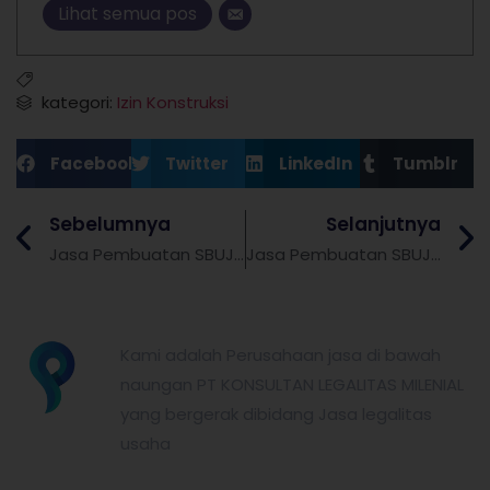
Lihat semua pos
kategori:
Izin Konstruksi
Facebook
Twitter
LinkedIn
Tumblr
Sebelumnya
Selanjutnya
Jasa Pembuatan SBUJK (SBU Konstruksi) Bundling SKK di Banjar
Jasa Pembuatan SBUJK (SBU Konstruksi) Bundling SKK di Bekasi
partnerkita.id
Kami adalah Perusahaan jasa di bawah
naungan PT KONSULTAN LEGALITAS MILENIAL
yang bergerak dibidang Jasa legalitas
usaha