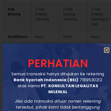
Sub
3 Sub
5 Sub
2 Sub
Bidang
bidang
bidang
bidang
Gedung
Gedung
Gedung &
Sipil
Kualifikasi
Kecil
Kecil
Kecil
KTA
KTA
KTA
KTA
Asosiasi
Asosiasi
Asosiasi
PERHATIAN
Kontrak
1 jenjang 6
1 jenjang 6
1 jenjang 6
SKK (3
& 1 jenjang
& 1 jenjang
& 2 jenjang
Semua transaksi hanya ditujukan ke rekening
Tahun)
5
5
5
Bank Syariah Indonesia (BSI)
7189530212
atas nama
PT. KONSULTAN LEGALITAS
Sertifikat
3
5
2
MILENIAL
Standar
Terverifikasi
Terverifikasi
Terverifikas
Jika ada transaksi diluar nomer rekening
tersebut, pihak kami tidak bertanggung
(Catatan: Sertifikat Standar Terverifikasi berlaku