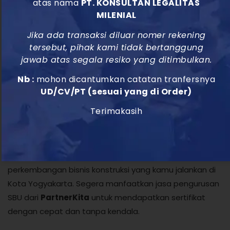
atas nama
PT. KONSULTAN LEGALITAS
Email:
cs@partnerkita.id
MILENIAL
Website:
Partnerkita.id
Jika ada transaksi diluar nomer rekening
tersebut, pihak kami tidak bertanggung
Jangan tunda lagi! Urus SBU konstruksi perusahaanmu
jawab atas segala resiko yang ditimbulkan.
sekarang agar bisnis semakin lancar dan legal.
Nb :
mohon dicantumkan catatan tranfersnya
Segera Urus SBU
UD/CV/PT (sesuai yang di Order)
Konstruksi Kamu
Terimakasih
Sekarang!
Jangan biarkan urusan legalitas menghambat
perkembangan bisnis konstruksi yang kamu jalankan di
Kota Yogyakarta. Segera manfaatkan jasa pengurusan
SBU dari
PartnerKita
untuk mendapatkan sertifikat
dengan cepat dan tanpa kendala.