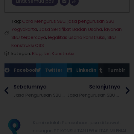
Lihat semua pos
Tag:
Cara Mengurus SBU
,
jasa pengurusan SBU
Yogyakarta
,
Jasa Sertifikat Badan Usaha
,
layanan
SBU terpercaya
,
legalitas usaha konstruksi
,
SBU
Konstruksi OSS
kategori:
Blog
,
Izin Konstruksi
Facebook
Twitter
LinkedIn
Tumblr
Sebelumnya
Selanjutnya
Jasa Pengurusan SBU Konstruksi OSS di Semarang
Jasa Pengurusan SBU Konstruksi di Bali
partnerkita.id
Kami adalah Perusahaan jasa di bawah
naungan PT KONSULTAN LEGALITAS MILENIAL