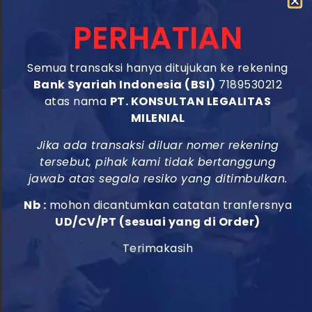
perusahaan dagang dengan nilai kekayaan bersih lebih
PERHATIAN
dari Rp 50 juta hingga Rp 500 juta (tidak termasuk
tanah dan bangunan tempat usaha). SIUP Kecil
Semua transaksi hanya ditujukan ke rekening
biasanya diberikan kepada usaha kecil dan menengah
Bank Syariah Indonesia (BSI)
7189530212
yang sudah memiliki operasional bisnis yang stabil.
atas nama
PT. KONSULTAN LEGALITAS
MILENIAL
3. SIUP Menengah
Jika ada transaksi diluar nomer rekening
tersebut, pihak kami tidak bertanggung
jawab atas segala resiko yang ditimbulkan.
SIUP Menengah adalah izin usaha yang diberikan
kepada perusahaan dagang dengan nilai kekayaan
Nb :
mohon dicantumkan catatan tranfersnya
bersih lebih dari Rp500 juta hingga Rp10 miliar (tidak
UD/CV/PT (sesuai yang di Order)
termasuk tanah dan bangunan tempat usaha). SIUP
Terimakasih
Menengah biasanya diberikan kepada usaha
menengah yang sudah memiliki operasional bisnis yang
besar dan stabil.