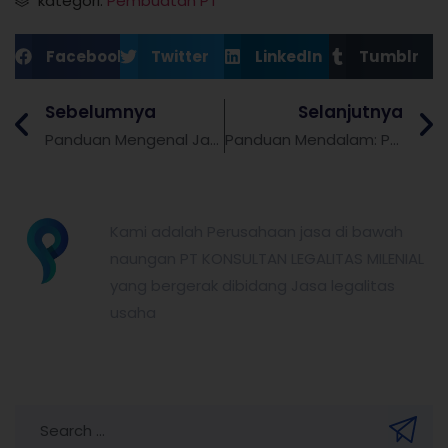
kategori:
Pembuatan PT
Facebook
Twitter
LinkedIn
Tumblr
Sebelumnya
Selanjutnya
Panduan Mengenal Jasa Pendirian CV: Syarat-Syarat dan Ketentuan yang Perlu Dilengkapi
Panduan Mendalam: Pengertian dan Pentingnya Akta Notaris dalam Pendirian PT
partnerkita.id
Kami adalah Perusahaan jasa di bawah
naungan PT KONSULTAN LEGALITAS MILENIAL
yang bergerak dibidang Jasa legalitas
usaha