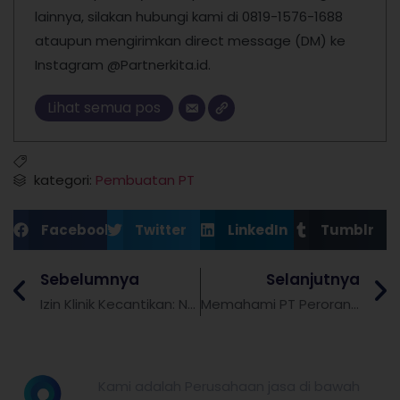
lainnya, silakan hubungi kami di 0819-1576-1688
ataupun mengirimkan direct message (DM) ke
Instagram @Partnerkita.id.
Lihat semua pos
kategori:
Pembuatan PT
Facebook
Twitter
LinkedIn
Tumblr
Sebelumnya
Selanjutnya
Izin Klinik Kecantikan: Navigasi Proses Pengurusan, Persyaratan, dan Keuntungan Bisnis yang Sah
Memahami PT Perorangan: Dasar-dasar Pengertian dan Karakteristiknya
partnerkita.id
Kami adalah Perusahaan jasa di bawah