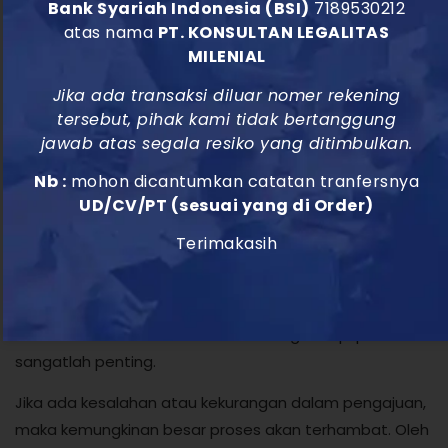
Bank Syariah Indonesia (BSI)
7189530212
Pendukung
atas nama
PT. KONSULTAN LEGALITAS
MILENIAL
Mengurus izin dan dokumen pendukung bisa menjadi
Jika ada transaksi diluar nomer rekening
tugas yang melelahkan dan memakan waktu. Namun,
tersebut, pihak kami tidak bertanggung
dengan pemahaman yang tepat dan persiapan yang
jawab atas segala resiko yang ditimbulkan.
baik, proses ini dapat menjadi lebih mudah dan lancar.
Nb :
mohon dicantumkan catatan tranfersnya
Salah satu langkah penting adalah memahami
UD/CV/PT (sesuai yang di Order)
persyaratan dan prosedur yang harus diikuti.
Terimakasih
Selain itu, penting juga untuk memiliki dokumen-
dokumen pendukung yang lengkap dan sesuai dengan
ketentuan yang berlaku. Kemudian, perlu diingat bahwa
kesabaran dan ketelitian dalam menghadapi proses ini
sangatlah penting.
Jika ada kesalahan atau kekurangan dalam pengajuan,
maka kemungkinan besar proses akan terhambat. Oleh