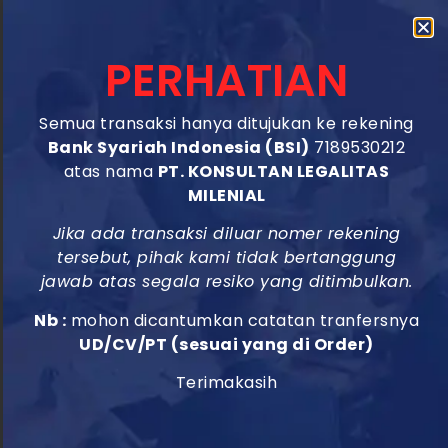
inginkan.Terakhir, memilih nama yang tepat untuk CV di
Banyuwangi juga dapat membedakan Kamu dari
pesaing Kamu.
PERHATIAN
Dalam pasar kerja yang kompetitif, setiap keunggulan
Semua transaksi hanya ditujukan ke rekening
kecil dapat membuat perbedaan besar. Dengan
Bank Syariah Indonesia (BSI)
7189530212
memilih nama yang menarik dan relevan dengan
atas nama
PT. KONSULTAN LEGALITAS
industri atau bidang pekerjaan yang Kamu incar, Kamu
MILENIAL
dapat menonjol dan meningkatkan peluang Kamu
Jika ada transaksi diluar nomer rekening
untuk sukses.
tersebut, pihak kami tidak bertanggung
J
jawab atas segala resiko yang ditimbulkan.
Struktur Organisasi yang
Nb :
mohon dicantumkan catatan tranfersnya
UD/CV/PT (sesuai yang di Order)
Ideal untuk CV di
Banyuwangi
Terimakasih
Struktur organisasi yang ideal untuk CV di Banyuwangi