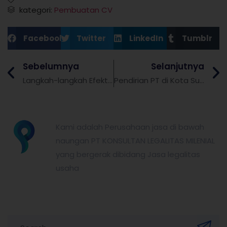
kategori:
Pembuatan CV
Facebook
Twitter
LinkedIn
Tumblr
Sebelumnya
Selanjutnya
Langkah-langkah Efektif: Pendirian CV di Blitar dan Perizinan Bisnis yang Tepat secara Hukum
Pendirian PT di Kota Surabaya: Panduan Lengkap dari Pengertian hingga Perizinan Operasional
partnerkita.id
Kami adalah Perusahaan jasa di bawah
naungan PT KONSULTAN LEGALITAS MILENIAL
yang bergerak dibidang Jasa legalitas
usaha