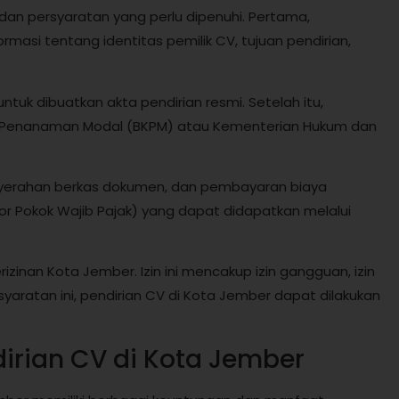
dan persyaratan yang perlu dipenuhi. Pertama,
masi tentang identitas pemilik CV, tujuan pendirian,
untuk dibuatkan akta pendirian resmi. Setelah itu,
i Penanaman Modal (BKPM) atau Kementerian Hukum dan
penyerahan berkas dokumen, dan pembayaran biaya
mor Pokok Wajib Pajak) yang dapat didapatkan melalui
izinan Kota Jember. Izin ini mencakup izin gangguan, izin
yaratan ini, pendirian CV di Kota Jember dapat dilakukan
irian CV di Kota Jember