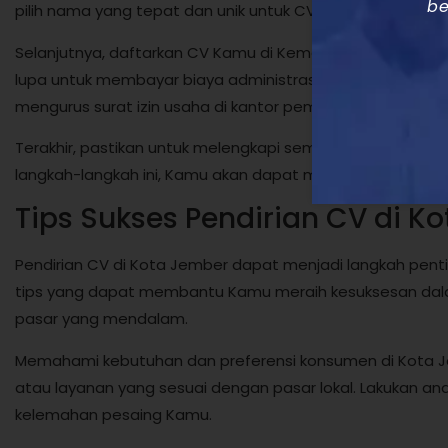
be
pilih nama yang tepat dan unik untuk CV Kamu.
Selanjutnya, daftarkan CV Kamu di Kementerian Hukum d
lupa untuk membayar biaya administrasi yang diperlukan.
mengurus surat izin usaha di kantor pemerintahan setem
Terakhir, pastikan untuk melengkapi semua persyaratan 
langkah-langkah ini, Kamu akan dapat memulai CV Kamu 
Tips Sukses Pendirian CV di K
Pendirian CV di Kota Jember dapat menjadi langkah pentin
tips yang dapat membantu Kamu meraih kesuksesan dalam
pasar yang mendalam.
Memahami kebutuhan dan preferensi konsumen di Kot
atau layanan yang sesuai dengan pasar lokal. Lakukan an
kelemahan pesaing Kamu.