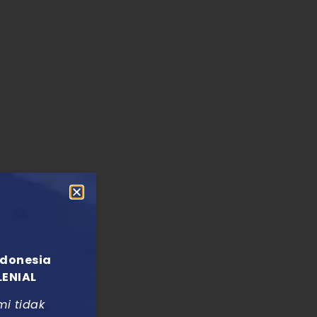
ndonesia
LENIAL
mi tidak