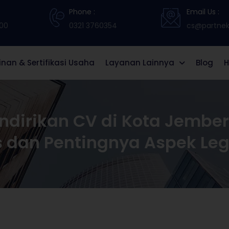
Phone :
Email Us :
:00
0321 3760354
cs@partneki
zinan & Sertifikasi Usaha
Layanan Lainnya
Blog
H
ndirikan CV di Kota Jembe
s dan Pentingnya Aspek Leg