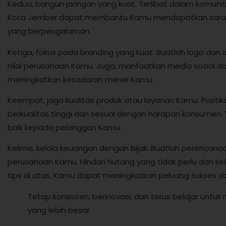
Kedua, bangun jaringan yang kuat. Terlibat dalam komunita
Kota Jember dapat membantu Kamu mendapatkan saran da
yang berpengalaman.
Ketiga, fokus pada branding yang kuat. Buatlah logo dan i
nilai perusahaan Kamu. Juga, manfaatkan media sosial d
meningkatkan kesadaran merek Kamu.
Keempat, jaga kualitas produk atau layanan Kamu. Past
berkualitas tinggi dan sesuai dengan harapan konsumen. 
baik kepada pelanggan Kamu.
Kelima, kelola keuangan dengan bijak. Buatlah perencan
perusahaan Kamu. Hindari hutang yang tidak perlu dan ke
tips di atas, Kamu dapat meningkatkan peluang sukses d
Tetap konsisten, berinovasi, dan terus belajar un
yang lebih besar.