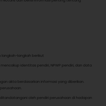
 Notaris dan berisi informasi penting tentang
 langkah-langkah berikut
encakup identitas pendiri, NPWP pendiri, dan data
n akta berdasarkan informasi yang diberikan.
i perusahaan.
 ditandatangani oleh pendiri perusahaan di hadapan