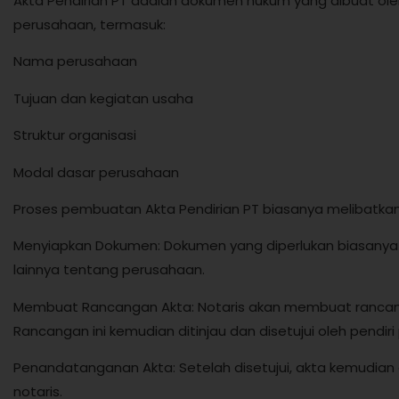
Akta Pendirian PT adalah dokumen hukum yang dibuat oleh
perusahaan, termasuk:
Nama perusahaan
Tujuan dan kegiatan usaha
Struktur organisasi
Modal dasar perusahaan
Proses pembuatan Akta Pendirian PT biasanya melibatkan
Menyiapkan Dokumen: Dokumen yang diperlukan biasanya m
lainnya tentang perusahaan.
Membuat Rancangan Akta: Notaris akan membuat rancanga
Rancangan ini kemudian ditinjau dan disetujui oleh pendir
Penandatanganan Akta: Setelah disetujui, akta kemudian
notaris.