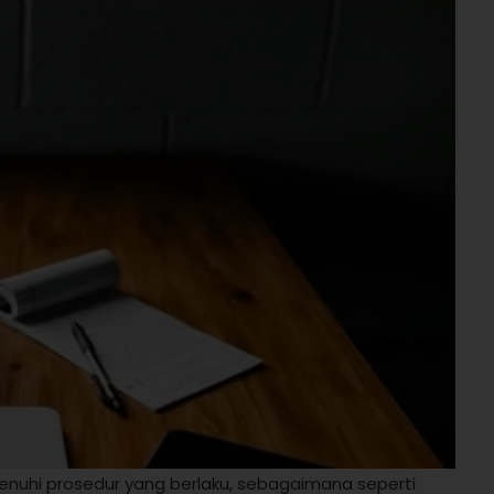
enuhi prosedur yang berlaku, sebagaimana seperti