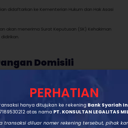
ian didaftarkan ke Kementerian Hukum dan Hak Asasi
aan akan menerima Surat Keputusan (SK) Kehakiman
idirikan.
rangan Domisili
PERHATIAN
i atau tempat usaha yang jelas. Surat ini dikeluarkan
butuhkan waktu sekitar 1-2 hari kerja.
ansaksi hanya ditujukan ke rekening
Bank Syariah I
7189530212 atas nama
PT. KONSULTAN LEGALITAS MI
ok Wajib Pajak (NPWP)
a transaksi diluar nomer rekening tersebut, pihak ka