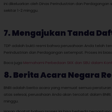
ini dikeluarkan oleh Dinas Perindustrian dan Perdaganga
sekitar 1-2 minggu.
7. Mengajukan Tanda Daf
TDP adalah bukti resmi bahwa perusahaan Anda telah terda
Perindustrian dan Perdagangan setempat. Proses ini bia
Baca juga
Memahami Perbedaan SKK dan SBU dalam Konte
8. Berita Acara Negara Re
BNRI adalah berita acara yang memuat semua peraturan 
atas selesai, perusahaan Anda akan tercatat dalam BNRI.
minggu.
Harap dicatat bahwa proses ini bisa berbeda tergantung 