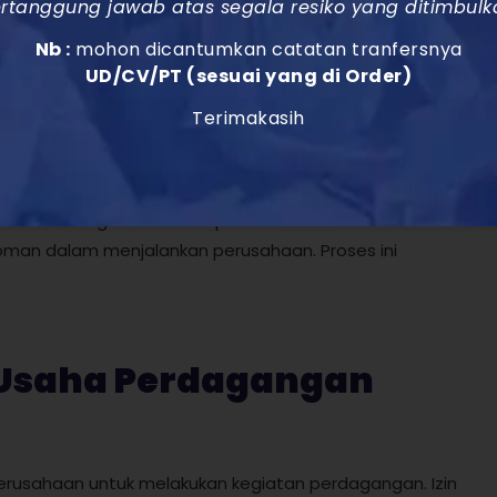
rtanggung jawab atas segala resiko yang ditimbulk
esia wajib memiliki NPWP. NPWP ini dikeluarkan oleh
Nb :
mohon dicantumkan catatan tranfersnya
 waktu sekitar 1-2 hari kerja.
UD/CV/PT (sesuai yang di Order)
Terimakasih
Dasar Perseroan
ran dan regulasi internal perusahaan. Dokumen ini
oman dalam menjalankan perusahaan. Proses ini
n Usaha Perdagangan
perusahaan untuk melakukan kegiatan perdagangan. Izin