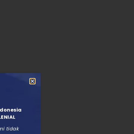
ndonesia
LENIAL
mi tidak