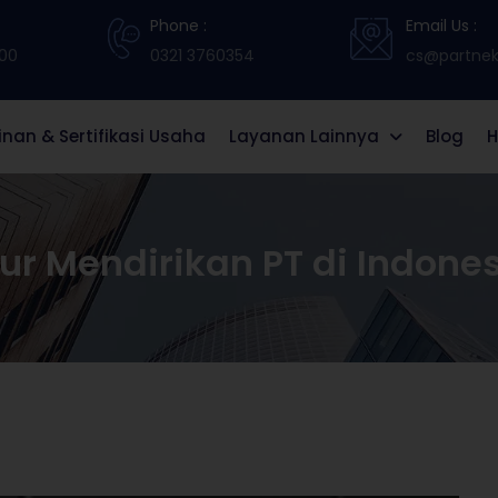
Phone :
Email Us :
:00
0321 3760354
cs@partneki
zinan & Sertifikasi Usaha
Layanan Lainnya
Blog
H
ur Mendirikan PT di Indone