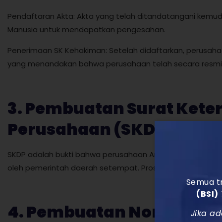
Pendaftaran Akta: Akta yang telah ditandatangani kemud
Manusia untuk mendapatkan pengesahan.
Penerimaan SK Kehakiman: Setelah didaftarkan, perusah
yang menandakan bahwa perusahaan telah secara resmi d
3. Pembuatan Surat Kete
Perusahaan (SKDP)
SKDP adalah bukti bahwa perusahaan Anda memiliki domisil
oleh pemerintah daerah setempat. Proses ini biasanya mem
Semua tr
(BSI)
4. Pembuatan Nomor Pok
Jika ad