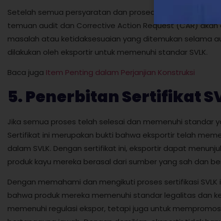
Setelah semua persyaratan dan prosedur telah dipenuhi, pr
temuan audit dan Corrective Action Request (CAR) akan d
masalah atau ketidaksesuaian yang ditemukan selama aud
dilakukan oleh eksportir untuk memenuhi standar SVLK.
Baca juga
Item Penting dalam Perjanjian Konstruksi
5. Penerbitan Sertifikat 
Jika semua proses telah selesai dan memenuhi standar yan
Sertifikat ini merupakan bukti bahwa eksportir telah me
dalam SVLK. Dengan sertifikat ini, eksportir dapat men
produk kayu mereka berasal dari sumber yang sah dan ber
Dengan memahami dan mengikuti proses sertifikasi SVLK i
bahwa produk mereka memenuhi standar legalitas dan kebe
memenuhi regulasi ekspor, tetapi juga untuk mempromosik