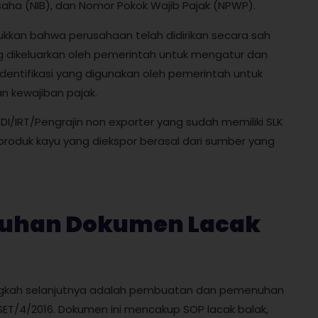
saha (NIB), dan Nomor Pokok Wajib Pajak (NPWP).
kkan bahwa perusahaan telah didirikan secara sah
g dikeluarkan oleh pemerintah untuk mengatur dan
entifikasi yang digunakan oleh pemerintah untuk
n kewajiban pajak.
 TDI/IRT/Pengrajin non exporter yang sudah memiliki SLK
 produk kayu yang diekspor berasal dari sumber yang
nuhan Dokumen Lacak
angkah selanjutnya adalah pembuatan dan pemenuhan
SET/4/2016. Dokumen ini mencakup SOP lacak balak,