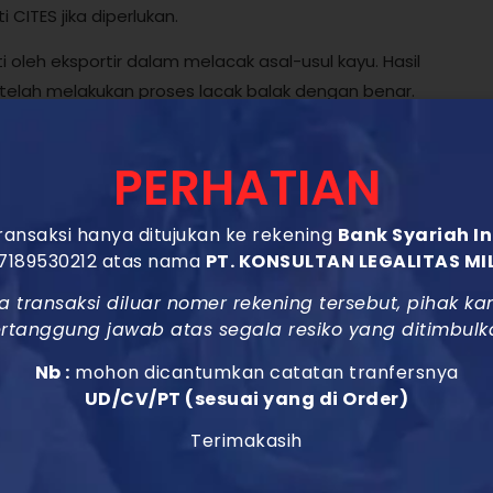
 CITES jika diperlukan.
i oleh eksportir dalam melacak asal-usul kayu. Hasil
r telah melakukan proses lacak balak dengan benar.
ang diekspor termasuk dalam daftar spesies yang
PERHATIAN
ansaksi hanya ditujukan ke rekening
Bank Syariah I
r
7189530212 atas nama
PT. KONSULTAN LEGALITAS MI
a transaksi diluar nomer rekening tersebut, pihak ka
erekam dan mencatat pengisian form operasional selama
rtanggung jawab atas segala resiko yang ditimbulk
ksportir telah mengikuti prosedur yang ditetapkan. Ini
berjalan dengan transparan dan akuntabel.
Nb :
mohon dicantumkan catatan tranfersnya
UD/CV/PT (sesuai yang di Order)
Terimakasih