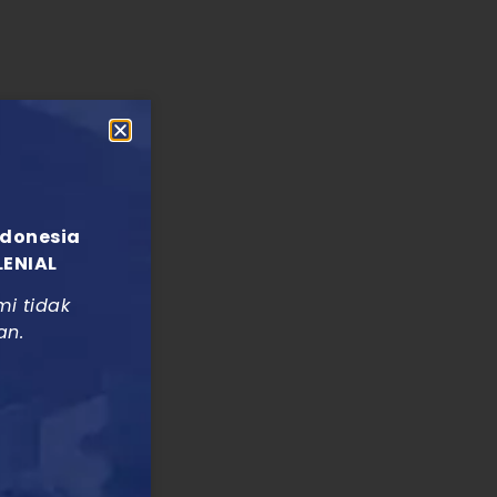
ndonesia
LENIAL
mi tidak
an.