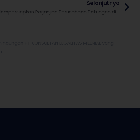
Selanjutnya
Mempersiapkan Perjanjian Perusahaan Patungan di Indonesia
h naungan PT KONSULTAN LEGALITAS MILENIAL yang
a