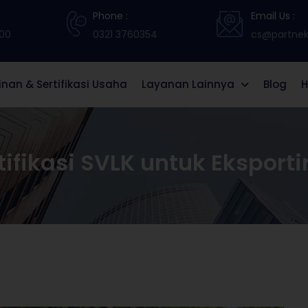
Phone :
Email Us :
:00
0321 3760354
cs@partneki
zinan & Sertifikasi Usaha
Layanan Lainnya
Blog
H
tifikasi SVLK untuk Eksporti