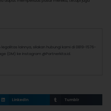
nya dapat memperluas pasar mereka, tetapi juga
egalitas lainnya, silakan hubungi kami di 0819-1576-
ge (DM) ke Instagram @Partnerkita.id.
LinkedIn
Tumblr