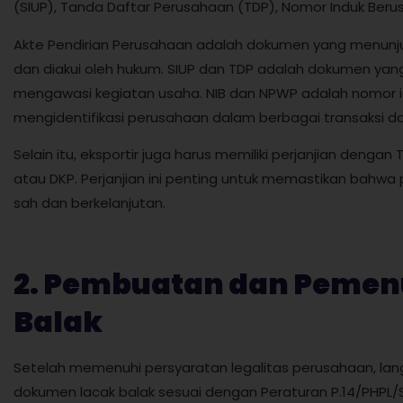
(SIUP), Tanda Daftar Perusahaan (TDP), Nomor Induk Beru
Akte Pendirian Perusahaan adalah dokumen yang menunju
dan diakui oleh hukum. SIUP dan TDP adalah dokumen yan
mengawasi kegiatan usaha. NIB dan NPWP adalah nomor id
mengidentifikasi perusahaan dalam berbagai transaksi da
Selain itu, eksportir juga harus memiliki perjanjian dengan
atau DKP. Perjanjian ini penting untuk memastikan bahwa
sah dan berkelanjutan.
2. Pembuatan dan Peme
Balak
Setelah memenuhi persyaratan legalitas perusahaan, l
dokumen lacak balak sesuai dengan Peraturan P.14/PHPL/