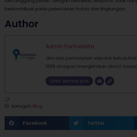
bertanggung jawab. Dengan demikian, eksportir tidak ha
berkontribusi pada pelestarian hutan dan lingkungan.
Author
Admin Partnerkita
Jika ada pertanyaan seputar kebutuhan l
1688 ataupun mengirimkan direct messa
Lihat semua pos
kategori:
Blog
Facebook
Twitter