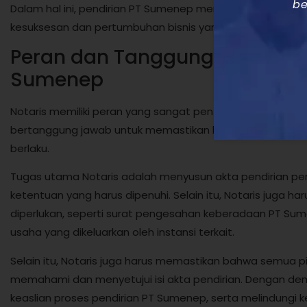
be
Dalam hal ini, pendirian PT Sumenep memiliki banyak m
kesuksesan dan pertumbuhan bisnis yang berkelanjutan.
Peran dan Tanggung Jawab Not
Sumenep
Notaris memiliki peran yang sangat penting dalam pendiri
bertanggung jawab untuk memastikan bahwa proses pend
berlaku.
Tugas utama Notaris adalah menyusun akta pendirian p
ketentuan yang harus dipenuhi. Selain itu, Notaris jug
diperlukan, seperti surat pengesahan keberadaan PT Sum
usaha yang dikeluarkan oleh instansi terkait.
Selain itu, Notaris juga harus memastikan bahwa semua p
memahami dan menyetujui isi akta pendirian. Dengan dem
keaslian proses pendirian PT Sumenep, serta melindungi k