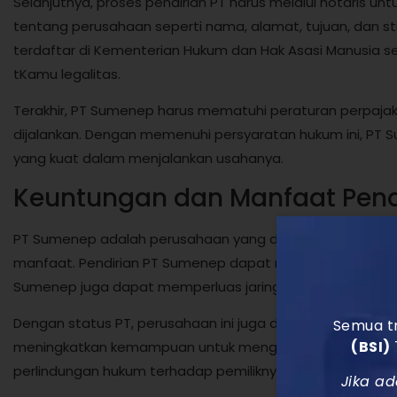
Selanjutnya, proses pendirian PT harus melalui notaris 
tentang perusahaan seperti nama, alamat, tujuan, dan s
terdaftar di Kementerian Hukum dan Hak Asasi Manusia 
tKamu legalitas.
Terakhir, PT Sumenep harus mematuhi peraturan perpajak
dijalankan. Dengan memenuhi persyaratan hukum ini, PT 
yang kuat dalam menjalankan usahanya.
Keuntungan dan Manfaat Pend
PT Sumenep adalah perusahaan yang didirikan dengan t
manfaat. Pendirian PT Sumenep dapat memberikan stabilit
Sumenep juga dapat memperluas jaringan bisnis dan meni
Dengan status PT, perusahaan ini juga dapat mengakses
Semua tr
(BSI)
meningkatkan kemampuan untuk mengembangkan bisnis. S
perlindungan hukum terhadap pemiliknya, sehingga merek
Jika ad