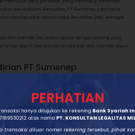
untuk membuat akta pendirian yang mencakup informasi
truktur perusahaan. Kemudian, PT Sumenep juga harus
serta mendapatkan Nomor Induk Berusaha (NIB) sebagai
an dan memiliki izin usaha sesuai dengan bidang yang
Sumenep dapat beroperasi secara sah dan memiliki dasar
irian PT Sumenep
ujuan untuk memberikan berbagai keuntungan dan
as dan keamanan hukum bagi pemiliknya. Selain itu, PT
PERHATIAN
ngkatkan reputasi perusahaan di pasar.
 modal dan dana yang lebih mudah, sehingga dapat
ansaksi hanya ditujukan ke rekening
Bank Syariah I
7189530212 atas nama
PT. KONSULTAN LEGALITAS MI
elain itu, pendirian PT Sumenep juga memberikan
a dapat menjalankan bisnis dengan lebih aman.
a transaksi diluar nomer rekening tersebut, pihak ka