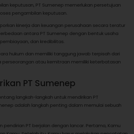
bilan keputusan, PT Sumenep memerlukan persetujuan
oses pengambilan keputusan.
laporkan kinerja dan keuangan perusahaan secara teratur
 perbedaan antara PT Sumenep dengan bentuk usaha
pembiayaan, dan kredibilitas.
ra hukum dan memiliki tanggung jawab terpisah dari
ha perseorangan atau kemitraan memiliki keterbatasan
rikan PT Sumenep
 tentang langkah-langkah untuk mendirikan PT
menep adalah langkah penting dalam memulai sebuah
n pendirian PT berjalan dengan lancar. Pertama, Kamu
aan Kamu. Setelah itu, Kamu harus melakukan pencatatan