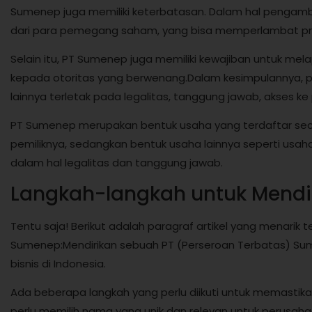
Sumenep juga memiliki keterbatasan. Dalam hal pengam
dari para pemegang saham, yang bisa memperlambat pr
Selain itu, PT Sumenep juga memiliki kewajiban untuk me
kepada otoritas yang berwenang.Dalam kesimpulannya,
lainnya terletak pada legalitas, tanggung jawab, akses ke 
PT Sumenep merupakan bentuk usaha yang terdaftar seca
pemiliknya, sedangkan bentuk usaha lainnya seperti usa
dalam hal legalitas dan tanggung jawab.
Langkah-langkah untuk Mendi
Tentu saja! Berikut adalah paragraf artikel yang menarik
Sumenep:Mendirikan sebuah PT (Perseroan Terbatas) Su
bisnis di Indonesia.
Ada beberapa langkah yang perlu diikuti untuk memastika
perlu memilih nama yang unik dan relevan untuk perusah