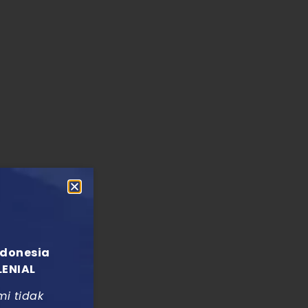
ndonesia
LENIAL
mi tidak