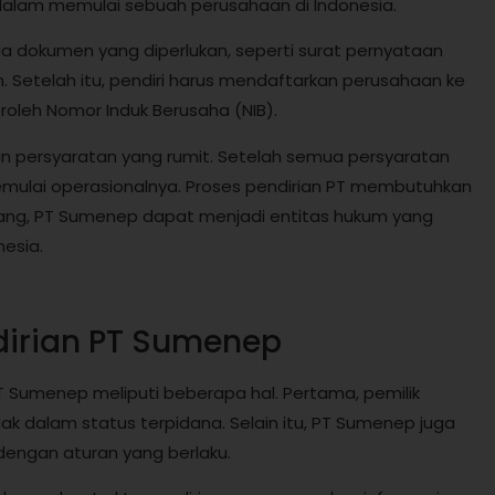
alam memulai sebuah perusahaan di Indonesia.
 dokumen yang diperlukan, seperti surat pernyataan
. Setelah itu, pendiri harus mendaftarkan perusahaan ke
oleh Nomor Induk Berusaha (NIB).
an persyaratan yang rumit. Setelah semua persyaratan
emulai operasionalnya. Proses pendirian PT membutuhkan
ang, PT Sumenep dapat menjadi entitas hukum yang
esia.
dirian PT Sumenep
T Sumenep meliputi beberapa hal. Pertama, pemilik
ak dalam status terpidana. Selain itu, PT Sumenep juga
 dengan aturan yang berlaku.