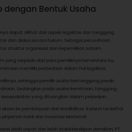
p dengan Bentuk Usaha
a dapat dilihat dari aspek legalitas dan tanggung
ar dan diakui secara hukum. Sebagai perusahaan
r struktur organisasi dan kepemilikan saham.
m yang terpisah dari para pemiliknya.Sementara itu,
mitraan memiliki perbedaan dalam hal legalitas.
miliknya, sehingga pemilik usaha bertanggung jawab
rusahaan. Sedangkan pada usaha kemitraan, tanggung
 kesepakatan yang dituangkan dalam perjanjian.
l akses ke pembiayaan dan kredibilitas. Karena terdaftar
injaman bank dan investasi eksternal.
s lebih cepat dan lebih stabil.Meskipun demikian, PT