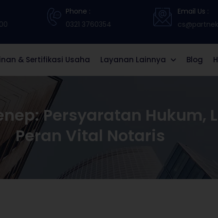
Phone :
Email Us :
:00
0321 3760354
cs@partneki
zinan & Sertifikasi Usaha
Layanan Lainnya
Blog
H
enep: Persyaratan Hukum, 
Peran Vital Notaris