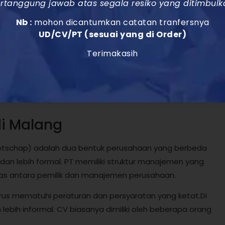
rtanggung jawab atas segala resiko yang ditimbulk
Nb :
mohon dicantumkan catatan tranfersnya
emanfaatkan kebijakan dan insentif yang diberikan oleh
UD/CV/PT (sesuai yang di Order)
 Selain itu, pendirian PT di Malang juga dapat
Terimakasih
 seperti menciptakan lapangan kerja dan
euntungan dan manfaat yang signifikan bagi para
di Malang
otschap) adalah dua bentuk perusahaan yang berbeda
dan lebih formal. PT memiliki struktur manajemen yang
elas antara pemilik dan manajemen perusahaan.
arus mematuhi peraturan dan persyaratan yang ketat.Di
n lebih informal. CV biasanya dimiliki oleh beberapa orang