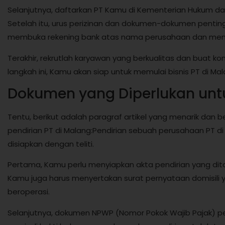
Selanjutnya, daftarkan PT Kamu di Kementerian Hukum da
Setelah itu, urus perizinan dan dokumen-dokumen penting 
membuka rekening bank atas nama perusahaan dan mencar
Terakhir, rekrutlah karyawan yang berkualitas dan buat ko
langkah ini, Kamu akan siap untuk memulai bisnis PT di Ma
Dokumen yang Diperlukan untu
Tentu, berikut adalah paragraf artikel yang menarik dan
pendirian PT di Malang:Pendirian sebuah perusahaan PT
disiapkan dengan teliti.
Pertama, Kamu perlu menyiapkan akta pendirian yang ditan
Kamu juga harus menyertakan surat pernyataan domisil
beroperasi.
Selanjutnya, dokumen NPWP (Nomor Pokok Wajib Pajak) per