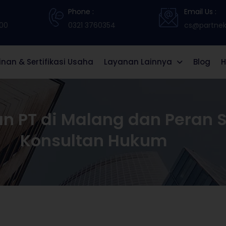
Phone :
Email Us :
:00
0321 3760354
cs@partneki
zinan & Sertifikasi Usaha
Layanan Lainnya
Blog
H
 PT di Malang dan Peran St
Konsultan Hukum