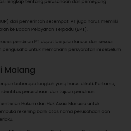
rmasi lengkap tentang perusahaan dan pemegang
(SIUP) dari pemerintah setempat. PT juga harus memiliki
ran ke Badan Pelayanan Terpadu (BPT).
roses pendirian PT dapat berjalan lancar dan sesuai
on pengusaha untuk memahami persyaratan ini sebelum
di Malang
engan beberapa langkah yang harus diikuti. Pertama,
i identitas perusahaan dan tujuan pendirian.
menterian Hukum dan Hak Asasi Manusia untuk
 membuka rekening bank atas nama perusahaan dan
rlaku.