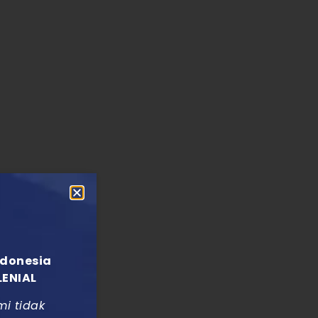
ndonesia
LENIAL
mi tidak