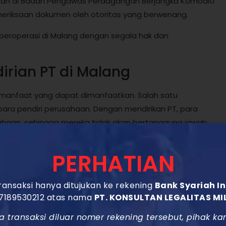
rkan di Badan Pengawas Perdagangan Berjangka Komoditi
pemeriksaan dokumen oleh otoritas yang berwenang.
beroperasi di Malang dengan segala hak dan
rian PT di Malang
n manfaat yang dapat dimanfaatkan. Salah satu
ra pendiri perusahaan. Dengan mendirikan PT, para
sahaan, sehingga mereka tidak akan bertanggung jawab
PERHATIAN
ih mudah untuk mendapatkan modal dari investor dan
g lebih luas untuk mendapatkan pendanaan yang
ansaksi hanya ditujukan ke rekening
Bank Syariah I
7189530212 atas nama
PT. KONSULTAN LEGALITAS MI
agi para mitra bisnis, karena PT memiliki struktur
a transaksi diluar nomer rekening tersebut, pihak ka
jalin kerjasama yang lebih mudah dengan pihak ketiga,