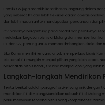
Pemilik CV juga memiliki keterlibatan langsung dalam pen
yang seberat PT dan lebih fleksibel dalam operasionalnya
dan lebih mudah untuk mendapatkan pendanaan dari piha
CV biasanya bergantung pada modal dari pemiliknya send
melakukan kegiatan bisnis di Malang dan memberikan kon
PT dan CV, penting untuk mempertimbangkan skala dan si
Jika Kamu memiliki rencana untuk memperluas bisnis 
eksternal, PT mungkin menjadi pilihan yang lebih tepat. Nam
besar atas bisnis Kamu, CV bisa menjadi opsi yang lebih ba
Langkah-langkah Mendirikan P
Tentu, berikut adalah paragraf artikel yang unik dengan ti
mendirikan PT di Malang:Mendirikan sebuah PT di Malan
perlu menyusun rencana bisnis yang komprehensif, termas