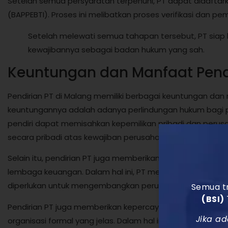
Setelah semua persyaratan terpenuhi, PT dapat didafta
(BAPPEBTI). Proses ini melibatkan proses verifikasi dan 
Setelah melewati semua tahapan tersebut, PT siap 
kewajibannya sebagai badan hukum yang sah.
Keuntungan dan Manfaat Pendi
Pendirian PT di Malang memiliki berbagai keuntungan da
keuntungannya adalah adanya perlindungan hukum bagi pa
pendiri dapat memisahkan kepemilikan pribadi dan peru
secara pribadi atas kewajiban perusahaan.
Selain itu, pendirian PT juga memberikan akses yang leb
lembaga keuangan. Dalam hal ini, PT memiliki akses yan
diperlukan untuk mengembangkan perusahaan.
Semua tr
(BSI)
Pendirian PT juga memberikan kepercayaan dan kestabilan b
Jika ad
organisasi formal yang jelas. Dalam hal ini, PT dapat men