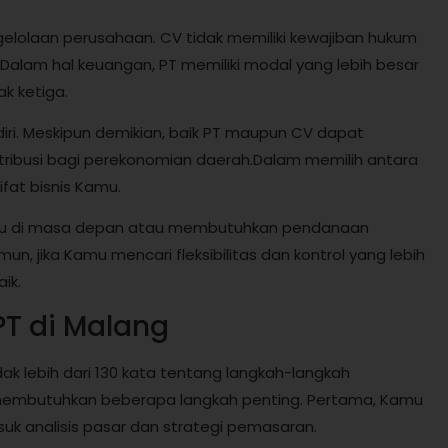
gelolaan perusahaan. CV tidak memiliki kewajiban hukum
.Dalam hal keuangan, PT memiliki modal yang lebih besar
k ketiga.
iri. Meskipun demikian, baik PT maupun CV dapat
tribusi bagi perekonomian daerah.Dalam memilih antara
fat bisnis Kamu.
Kamu di masa depan atau membutuhkan pendanaan
un, jika Kamu mencari fleksibilitas dan kontrol yang lebih
ik.
T di Malang
dak lebih dari 130 kata tentang langkah-langkah
g membutuhkan beberapa langkah penting. Pertama, Kamu
uk analisis pasar dan strategi pemasaran.