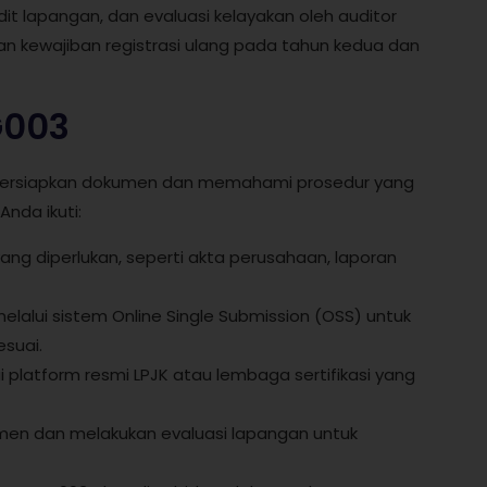
it lapangan, dan evaluasi kelayakan oleh auditor
gan kewajiban registrasi ulang pada tahun kedua dan
G003
persiapkan dokumen dan memahami prosedur yang
nda ikuti:
ng diperlukan, seperti akta perusahaan, laporan
elalui sistem Online Single Submission (OSS) untuk
suai.
 platform resmi LPJK atau lembaga sertifikasi yang
men dan melakukan evaluasi lapangan untuk