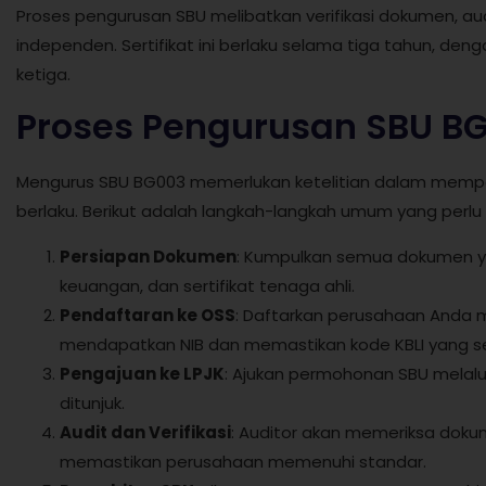
Proses pengurusan SBU melibatkan verifikasi dokumen, aud
independen. Sertifikat ini berlaku selama tiga tahun, den
ketiga.
Proses Pengurusan SBU B
Mengurus SBU BG003 memerlukan ketelitian dalam mem
berlaku. Berikut adalah langkah-langkah umum yang perlu A
Persiapan Dokumen
: Kumpulkan semua dokumen ya
keuangan, dan sertifikat tenaga ahli.
Pendaftaran ke OSS
: Daftarkan perusahaan Anda m
mendapatkan NIB dan memastikan kode KBLI yang se
Pengajuan ke LPJK
: Ajukan permohonan SBU melalui
ditunjuk.
Audit dan Verifikasi
: Auditor akan memeriksa doku
memastikan perusahaan memenuhi standar.