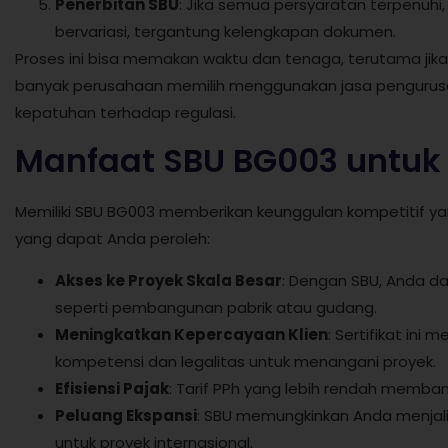
Penerbitan SBU
: Jika semua persyaratan terpenuhi
bervariasi, tergantung kelengkapan dokumen.
Proses ini bisa memakan waktu dan tenaga, terutama jika
banyak perusahaan memilih menggunakan jasa penguru
kepatuhan terhadap regulasi.
Manfaat SBU BG003 untuk 
Memiliki SBU BG003 memberikan keunggulan kompetitif ya
yang dapat Anda peroleh:
Akses ke Proyek Skala Besar
: Dengan SBU, Anda da
seperti pembangunan pabrik atau gudang.
Meningkatkan Kepercayaan Klien
: Sertifikat in
kompetensi dan legalitas untuk menangani proyek.
Efisiensi Pajak
: Tarif PPh yang lebih rendah memban
Peluang Ekspansi
: SBU memungkinkan Anda menjali
untuk proyek internasional.