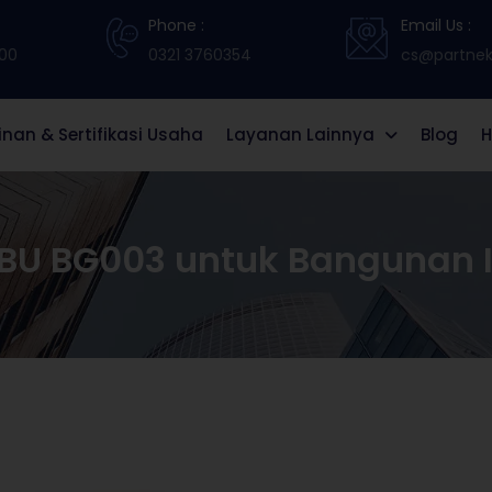
Phone :
Email Us :
:00
0321 3760354
cs@partneki
zinan & Sertifikasi Usaha
Layanan Lainnya
Blog
H
BU BG003 untuk Bangunan I