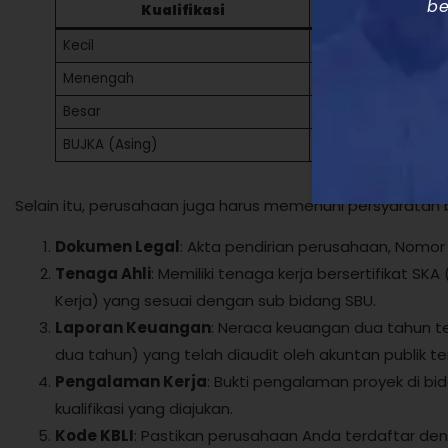
be
Kualifikasi
Nilai Proye
Kecil
Hingga Rp2,5 miliar
Menengah
Rp2,5 miliar – Rp50 
Besar
Di atas Rp50 miliar
BUJKA (Asing)
Di atas Rp100 miliar
Selain itu, perusahaan juga harus memenuhi persyaratan b
Dokumen Legal
: Akta pendirian perusahaan, Nomor
Tenaga Ahli
: Memiliki tenaga kerja bersertifikat SKA
Kerja) yang sesuai dengan sub bidang SBU.
Laporan Keuangan
: Neraca keuangan dua tahun ter
dua tahun) yang telah diaudit oleh akuntan publik te
Pengalaman Kerja
: Bukti pengalaman proyek di bi
kualifikasi yang diajukan.
Kode KBLI
: Pastikan perusahaan Anda terdaftar deng