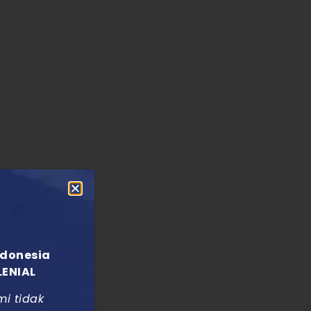
ndonesia
LENIAL
mi tidak