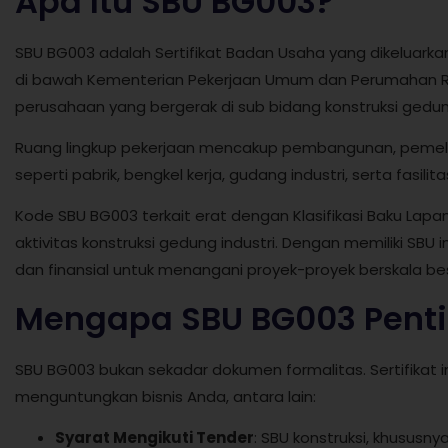
Apa Itu SBU BG003?
SBU BG003 adalah Sertifikat Badan Usaha yang dikeluar
di bawah Kementerian Pekerjaan Umum dan Perumahan Rakya
perusahaan yang bergerak di sub bidang konstruksi gedung
Ruang lingkup pekerjaan mencakup pembangunan, pemel
seperti pabrik, bengkel kerja, gudang industri, serta fasili
Kode SBU BG003 terkait erat dengan Klasifikasi Baku Lapa
aktivitas konstruksi gedung industri. Dengan memiliki SBU
dan finansial untuk menangani proyek-proyek berskala besa
Mengapa SBU BG003 Pent
SBU BG003 bukan sekadar dokumen formalitas. Sertifikat in
menguntungkan bisnis Anda, antara lain:
Syarat Mengikuti Tender
: SBU konstruksi, khususn