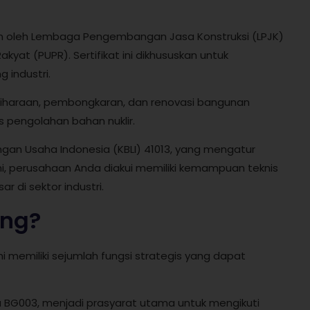
kan oleh Lembaga Pengembangan Jasa Konstruksi (LPJK)
t (PUPR). Sertifikat ini dikhususkan untuk
 industri.
iharaan, pembongkaran, dan renovasi bangunan
tas pengolahan bahan nuklir.
ngan Usaha Indonesia (KBLI) 41013, yang mengatur
 ini, perusahaan Anda diakui memiliki kemampuan teknis
r di sektor industri.
ing?
i memiliki sejumlah fungsi strategis yang dapat
ya BG003, menjadi prasyarat utama untuk mengikuti