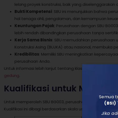
lelang proyek konstruksi, baik yang diselenggaraka
Bukti Kompetensi
: SBU ini menunjukkan bahwa pe
hal tenaga ahli, pengalaman, dan kemampuan keua
Keuntungan Pajak
: Perusahaan dengan SBU BG003 
lebih rendah dibandingkan perusahaan tanpa sertifik
Kerja Sama Bisnis
: SBU memudahkan perusahaan u
Konstruksi Asing (BUJKA) atau nasional, membuka pe
Kredibilitas
: Memiliki SBU meningkatkan kepercayaa
perusahaan Anda.
Untuk informasi lebih lanjut tentang klasifikasi SBU lainn
gedung
.
Kualifikasi untuk Mendap
Semua tr
Untuk memperoleh SBU BG003, perusahaan harus memenuhi
(BSI)
Kualifikasi ini dibagi berdasarkan skala usaha, yaitu kecil
Jika ad