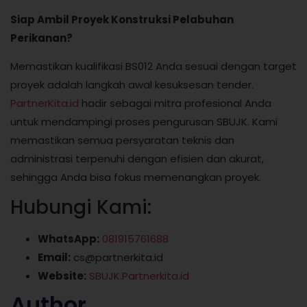
Siap Ambil Proyek Konstruksi Pelabuhan
Perikanan?
Memastikan kualifikasi BS012 Anda sesuai dengan target
proyek adalah langkah awal kesuksesan tender.
PartnerKita.id
hadir sebagai mitra profesional Anda
untuk mendampingi proses pengurusan SBUJK. Kami
memastikan semua persyaratan teknis dan
administrasi terpenuhi dengan efisien dan akurat,
sehingga Anda bisa fokus memenangkan proyek.
Hubungi Kami:
WhatsApp:
081915761688
Email:
cs@partnerkita.id
Website:
SBUJK.Partnerkita.id
Author