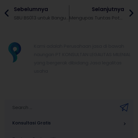
Sebelumnya
Selanjutnya
SBU BS013 untuk Bangunan Sipil Minyak dan Gas Bumi
Mengupas Tuntas Potongan PPh SBUJK dan Tarif Pajak Jasa Konstruksi
partnerkita.id
Kami adalah Perusahaan jasa di bawah
naungan PT KONSULTAN LEGALITAS MILENIAL
yang bergerak dibidang Jasa legalitas
usaha
Konsultasi Gratis