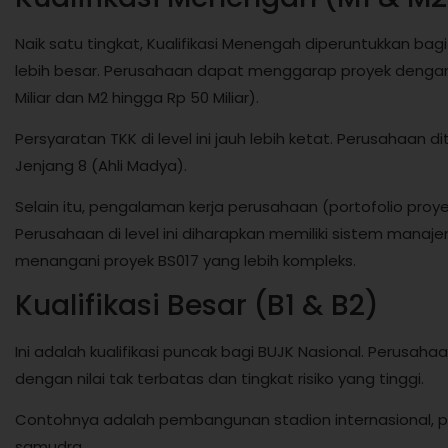
Naik satu tingkat, Kualifikasi Menengah diperuntukkan b
lebih besar. Perusahaan dapat menggarap proyek dengan ni
Miliar dan M2 hingga Rp 50 Miliar).
Persyaratan TKK di level ini jauh lebih ketat. Perusahaan 
Jenjang 8 (Ahli Madya).
Selain itu, pengalaman kerja perusahaan (portofolio proye
Perusahaan di level ini diharapkan memiliki sistem man
menangani proyek BS017 yang lebih kompleks.
Kualifikasi Besar (B1 & B2)
Ini adalah kualifikasi puncak bagi BUJK Nasional. Perusah
dengan nilai tak terbatas dan tingkat risiko yang tinggi.
Contohnya adalah pembangunan stadion internasional, pe
samudra.