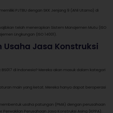
b memiliki PJTBU dengan SKK Jenjang 9 (Ahli Utama) di
diwajibkan telah menerapkan Sistem Manajemen Mutu (ISO
jemen Lingkungan (ISO 14001).
 Usaha Jasa Konstruksi
 BS017 di Indonesia? Mereka akan masuk dalam kategori
i aturan main yang ketat. Mereka hanya dapat beroperasi
rus membentuk usaha patungan (PMA) dengan perusahaan
tor Perwakilan Perusahaan Jasa Konstruksi Asing (KPPA).