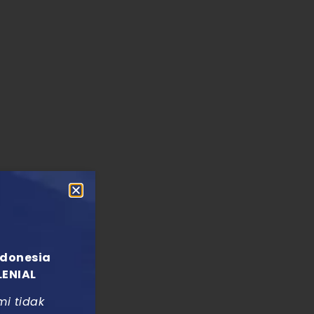
ndonesia
LENIAL
mi tidak