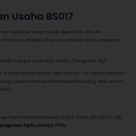
an Usaha BS017
en legalitas yang mutlak diperlukan. SBU ini
ndar kualifikasi untuk menjalankan jenis pekerjaan
endiri merujuk pada sub-sektor “Bangunan Sipil”.
 “Konstruksi Bangunan Sipil Lainnya”. Ini adalah kategori
yang tidak termasuk dalam klasifikasi yang lebih umum,
S004).
 Lapangan Usaha Indonesia (KBLI). Untuk SBU BS017, KBLI
Bangunan Sipil Lainnya YTDL
.