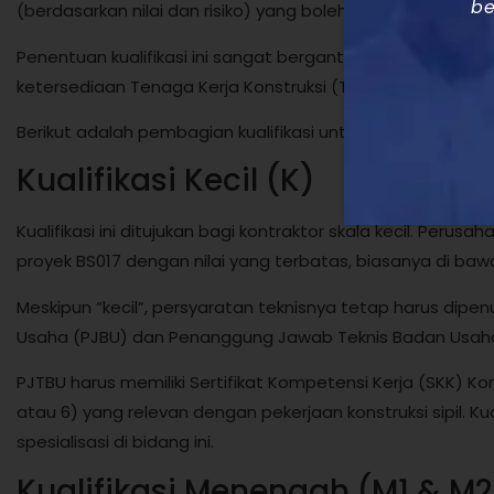
be
(berdasarkan nilai dan risiko) yang boleh dikerjakan oleh B
Penentuan kualifikasi ini sangat bergantung pada kemam
ketersediaan Tenaga Kerja Konstruksi (TKK) yang bersertif
Berikut adalah pembagian kualifikasi untuk SBU BS017:
Kualifikasi Kecil (K)
Kualifikasi ini ditujukan bagi kontraktor skala kecil. Perus
proyek BS017 dengan nilai yang terbatas, biasanya di bawah
Meskipun “kecil”, persyaratan teknisnya tetap harus dip
Usaha (PJBU) dan Penanggung Jawab Teknis Badan Usaha
PJTBU harus memiliki Sertifikat Kompetensi Kerja (SKK) Ko
atau 6) yang relevan dengan pekerjaan konstruksi sipil. K
spesialisasi di bidang ini.
Kualifikasi Menengah (M1 & M2