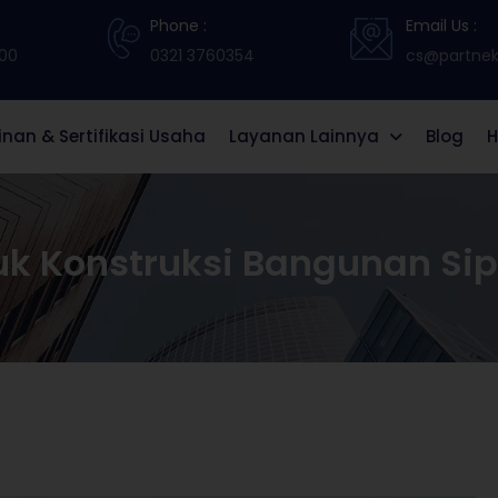
Phone :
Email Us :
:00
0321 3760354
cs@partneki
zinan & Sertifikasi Usaha
Layanan Lainnya
Blog
H
uk Konstruksi Bangunan Sip