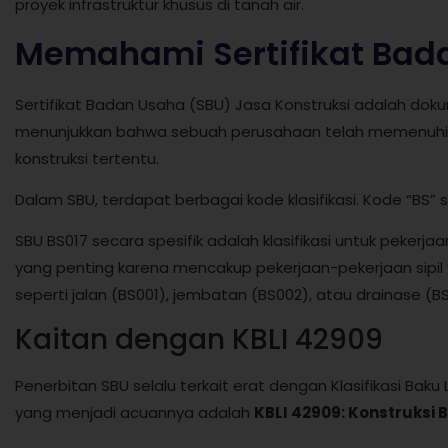
proyek infrastruktur khusus di tanah air.
Memahami Sertifikat Bad
Sertifikat Badan Usaha (SBU) Jasa Konstruksi adalah dokum
menunjukkan bahwa sebuah perusahaan telah memenuhi sta
konstruksi tertentu.
Dalam SBU, terdapat berbagai kode klasifikasi. Kode “BS” s
SBU BS017 secara spesifik adalah klasifikasi untuk pekerjaan
yang penting karena mencakup pekerjaan-pekerjaan sipil 
seperti jalan (BS001), jembatan (BS002), atau drainase (B
Kaitan dengan KBLI 42909
Penerbitan SBU selalu terkait erat dengan Klasifikasi Baku
yang menjadi acuannya adalah
KBLI 42909: Konstruksi 