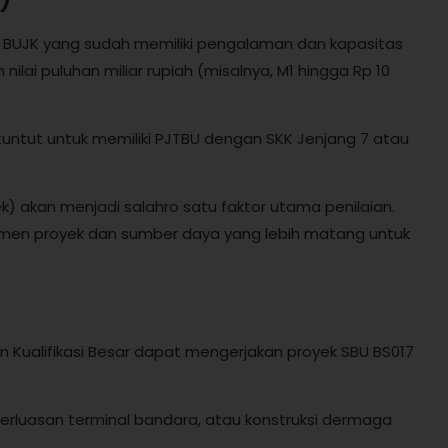
agi BUJK yang sudah memiliki pengalaman dan kapasitas
lai puluhan miliar rupiah (misalnya, M1 hingga Rp 10
dituntut untuk memiliki PJTBU dengan SKK Jenjang 7 atau
k) akan menjadi salahro satu faktor utama penilaian.
ajemen proyek dan sumber daya yang lebih matang untuk
aan Kualifikasi Besar dapat mengerjakan proyek SBU BS017
rluasan terminal bandara, atau konstruksi dermaga