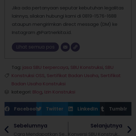
Jika ada pertanyaan seputar kebutuhan legalitas
lainnya, silakan hubungi kami di 0819-1576-1688
ataupun mengirimkan direct message (DM) ke
Instagram @Partnerkita.id.
Lihat semua pos
Tag:
jasa SBU terpercaya
,
SBU Konstruksi
,
SBU
Konstruksi OSS
,
Sertifikat Badan Usaha
,
Sertifikat
Badan Usaha Konstruksi
kategori:
Blog
,
Izin Konstruksi
Facebook
Twitter
LinkedIn
Tumblr
Sebelumnya
Selanjutnya
Cara Mendapatkan Sertifikat Elektronik di Coretax
Konversi SBU Konstruksi ke KBLI Terbaru 2025: Panduan Lengkap bagi Badan Usaha Konstruksi