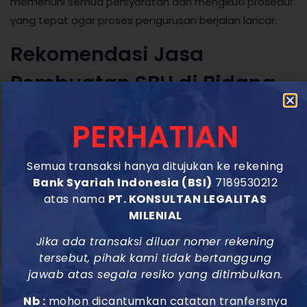
memenuhi semua persyaratan dan mengikuti prosedur
yang tepat agar proses pengurusan berjalan lancar.
Rekomendasi Jasa
Pembuatan SBU di Bidang
Konstruksi
PERHATIAN
Jika ingin membuat SBU, maka pilihlah rekomendasi jasa
pengurusan SBU yang memang sudah dipercaya dan
Semua transaksi hanya ditujukan ke rekening
terbukti mampu bekerja professional. Anda dapat
Bank Syariah Indonesia (BSI)
7189530212
menggunakan jasa dari pusatskk.com.
atas nama
PT. KONSULTAN LEGALITAS
MILENIAL
Selain memberikan layanan pembuatan SBU,
Partnerkita.id
juga menyediakan berbagai layanan
Jika ada transaksi diluar nomer rekening
lainnya.
tersebut, pihak kami tidak bertanggung
jawab atas segala resiko yang ditimbulkan.
Anda bisa langsung menghubungi Customer Service ke
Nb :
mohon dicantumkan catatan tranfersnya
nomor 0819 1576 1688 atau mengunjungi websitenya.