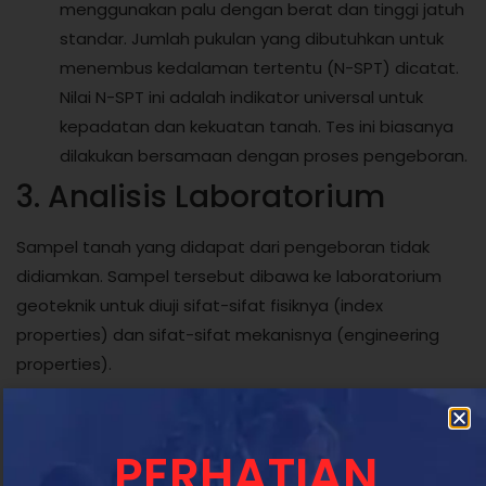
menggunakan palu dengan berat dan tinggi jatuh
standar. Jumlah pukulan yang dibutuhkan untuk
menembus kedalaman tertentu (N-SPT) dicatat.
Nilai N-SPT ini adalah indikator universal untuk
kepadatan dan kekuatan tanah. Tes ini biasanya
dilakukan bersamaan dengan proses pengeboran.
3. Analisis Laboratorium
Sampel tanah yang didapat dari pengeboran tidak
didiamkan. Sampel tersebut dibawa ke laboratorium
geoteknik untuk diuji sifat-sifat fisiknya (index
properties) dan sifat-sifat mekanisnya (engineering
properties).
Pengujian ini mencakup:
PERHATIAN
Tes kadar air, berat volume, dan batas-batas
Atterberg (batas cair, batas plastis).