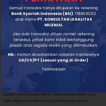
Tes kuat geser (triaxial test) untuk menentukan
Semua transaksi hanya ditujukan ke rekening
kekuatan tanah menahan beban.
Bank Syariah Indonesia (BSI)
7189530212
Tes konsolidasi untuk memprediksi seberapa
atas nama
PT. KONSULTAN LEGALITAS
MILENIAL
besar tanah akan mampat atau turun jika diberi
beban.
Jika ada transaksi diluar nomer rekening
4. Laporan dan Rekomendasi
tersebut, pihak kami tidak bertanggung
jawab atas segala resiko yang ditimbulkan.
Geoteknik
Nb :
mohon dicantumkan catatan tranfersnya
Semua data mentah dari lapangan (bor, sondir, SPT)
UD/CV/PT (sesuai yang di Order)
dan data laboratorium kemudian diolah oleh seorang
Terimakasih
ahli geoteknik. Inilah produk akhir dari pekerjaan SP001.
Laporan ini tidak hanya berisi angka dan grafik. Laporan
ini berisi analisis, kesimpulan, dan yang terpenting
adalah rekomendasi teknis. Rekomendasi inilah yang
akan digunakan oleh insinyur perencana, seperti: