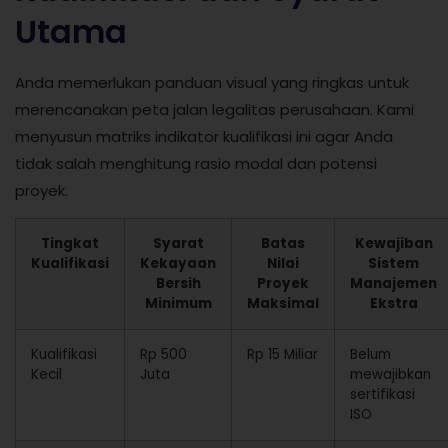
Utama
Anda memerlukan panduan visual yang ringkas untuk
merencanakan peta jalan legalitas perusahaan. Kami
menyusun matriks indikator kualifikasi ini agar Anda
tidak salah menghitung rasio modal dan potensi
proyek.
Tingkat
Syarat
Batas
Kewajiban
Kualifikasi
Kekayaan
Nilai
Sistem
Bersih
Proyek
Manajemen
Minimum
Maksimal
Ekstra
Kualifikasi
Rp 500
Rp 15 Miliar
Belum
Kecil
Juta
mewajibkan
sertifikasi
ISO