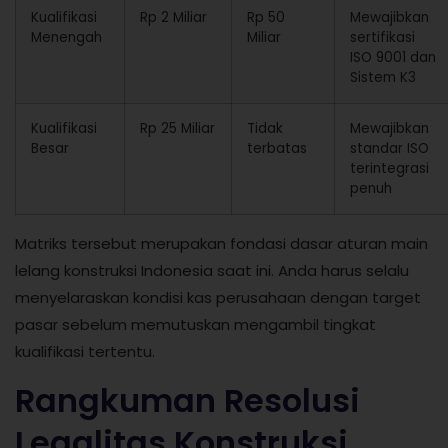
Kualifikasi
Rp 2 Miliar
Rp 50
Mewajibkan
Menengah
Miliar
sertifikasi
ISO 9001 dan
Sistem K3
Kualifikasi
Rp 25 Miliar
Tidak
Mewajibkan
Besar
terbatas
standar ISO
terintegrasi
penuh
Matriks tersebut merupakan fondasi dasar aturan main
lelang konstruksi Indonesia saat ini. Anda harus selalu
menyelaraskan kondisi kas perusahaan dengan target
pasar sebelum memutuskan mengambil tingkat
kualifikasi tertentu.
Rangkuman Resolusi
Legalitas Konstruksi