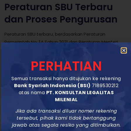
Peraturan SBU Terbaru
dan Proses Pengurusan
Peraturan SBU terbaru, berdasarkan Peraturan
Pemerintah No. 14 Tahun 2021 dan Peraturan Menteri
PUPR No. 6 Tahun 2021, menekankan pentingnya sistem
perizinan berbasis risiko melalui OSS.
PERHATIAN
Proses pengurusan SBU kini lebih mudah dengan
adanya integrasi Sistem Informasi Jasa Konstruksi
Semua transaksi hanya ditujukan ke rekening
Bank Syariah Indonesia (BSI)
7189530212
Terintegrasi (SIJK T). Namun, Anda harus memastikan
atas nama
PT. KONSULTAN LEGALITAS
bahwa kode KBLI konstruksi bangunan sipil yang dipilih
MILENIAL
sesuai dengan jenis usaha Anda untuk menghindari
penolakan.
Jika ada transaksi diluar nomer rekening
tersebut, pihak kami tidak bertanggung
Untuk mengurus SBU, perusahaan perlu menyiapkan
jawab atas segala resiko yang ditimbulkan.
dokumen seperti akta pendirian, NPWP, Nomor Induk