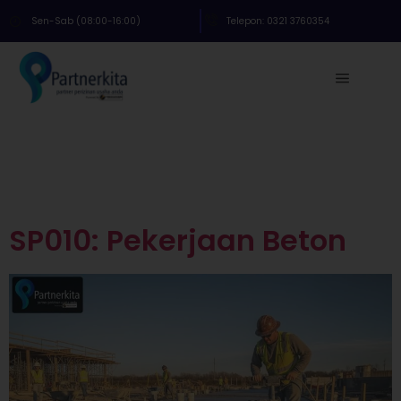
Sen-Sab (08:00-16:00)
Telepon: 0321 3760354
Tag:
Sertifikat
Badan Usaha
SP010: Pekerjaan Beton