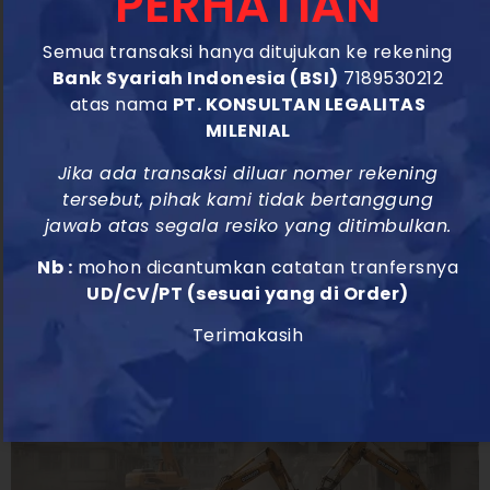
PERHATIAN
terlihat di bawahnya. Rahasia itu adalah pemahaman
Semua transaksi hanya ditujukan ke rekening
mendalam tentang tanah yang menopangnya. Di sinilah
Bank Syariah Indonesia (BSI)
7189530212
peran krusial dari pekerjaan penyelidikan lapangan, yang
atas nama
PT. KONSULTAN LEGALITAS
dalam industri konstruksi Indonesia dikenal dengan kode
MILENIAL
klasifikasi SP001. Pekerjaan ini seringkali dianggap sebagai
pendahuluan semata. Namun, pada kenyataannya, […]
Jika ada transaksi diluar nomer rekening
tersebut, pihak kami tidak bertanggung
SP002: Pekerjaan
jawab atas segala resiko yang ditimbulkan.
Pembongkaran
Nb :
mohon dicantumkan catatan tranfersnya
UD/CV/PT (sesuai yang di Order)
Terimakasih